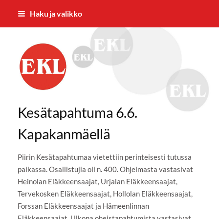
Siirry
Haku ja valikko
sivun
sisältöön
EKL:n Hämeen Piiri ry
Kesätapahtuma 6.6.
Kapakanmäellä
Piirin Kesätapahtumaa vietettiin perinteisesti tutussa
paikassa. Osallistujia oli n. 400. Ohjelmasta vastasivat
Heinolan Eläkkeensaajat, Urjalan Eläkkeensaajat,
Tervekosken Eläkkeensaajat, Hollolan Eläkkeensaajat,
Forssan Eläkkeensaajat ja Hämeenlinnan
Eläkkeensaajat. Ulkona oheistapahtumista vastasivat