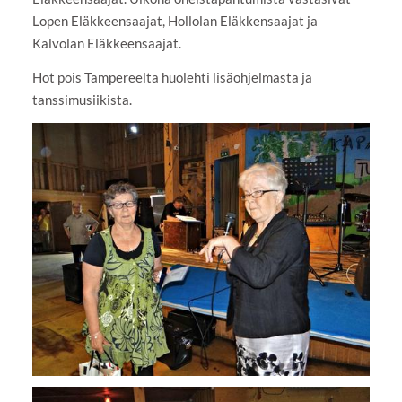
Lopen Eläkkeensaajat, Hollolan Eläkkensaajat ja
Kalvolan Eläkkeensaajat.
Hot pois Tampereelta huolehti lisäohjelmasta ja
tanssimusiikista.