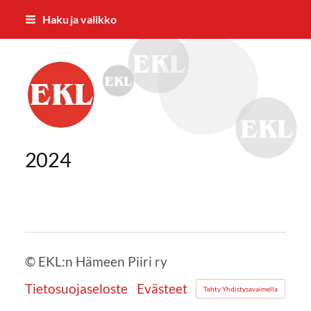
Siirry
Haku ja valikko
sivun
sisältöön
EKL:n Hämeen Piiri ry
2024
©
EKL:n Hämeen Piiri ry
Tietosuojaseloste
Evästeet
Tehty Yhdistysavaimella