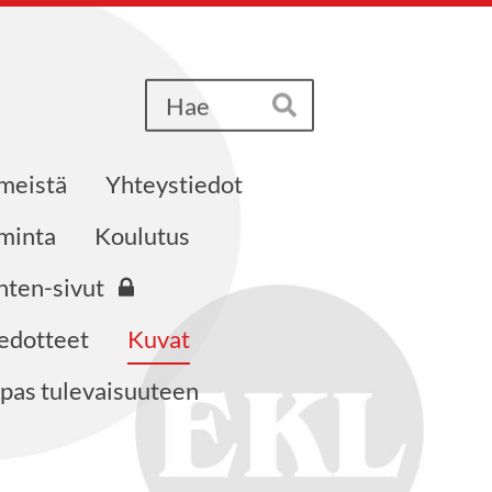
Haku
Hae
 meistä
Yhteystiedot
iminta
Koulutus
nten-sivut
edotteet
Kuvat
pas tulevaisuuteen