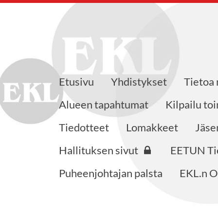
Etusivu
Yhdistykset
Tietoa
 ry
Alueen tapahtumat
Kilpailu to
Tiedotteet
Lomakkeet
Jäse
Hallituksen sivut
EETUN Ti
Puheenjohtajan palsta
EKL.n O