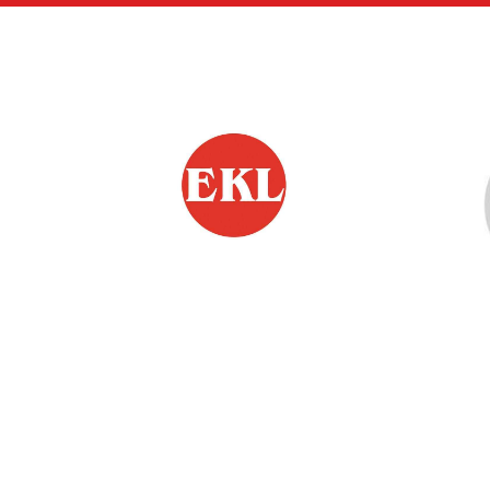
Siirry
sivun
sisältöön
EKL:n Hämeen Piiri