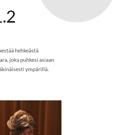
1.2
änestää hehkeästä
ara, joka puhkesi asiaan
äkinäisesti ympärillä.