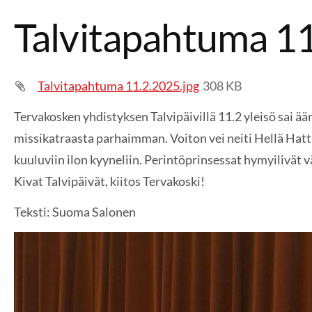
Talvitapahtuma 1
Talvitapahtuma 11.2.2025.jpg
308 KB
Tervakosken yhdistyksen Talvipäivillä 11.2 yleisö sai ä
missikatraasta parhaimman. Voiton vei neiti Hellä Hatt
kuuluviin ilon kyyneliin. Perintöprinsessat hymyilivät v
Kivat Talvipäivät, kiitos Tervakoski!
Teksti: Suoma Salonen