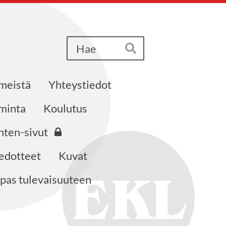
Haku
Hae
 meistä
Yhteystiedot
iminta
Koulutus
nten-sivut
edotteet
Kuvat
pas tulevaisuuteen