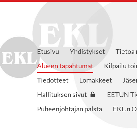
Etusivu
Yhdistykset
Tietoa
 ry
Alueen tapahtumat
Kilpailu to
Tiedotteet
Lomakkeet
Jäse
Hallituksen sivut
EETUN Ti
Puheenjohtajan palsta
EKL.n O