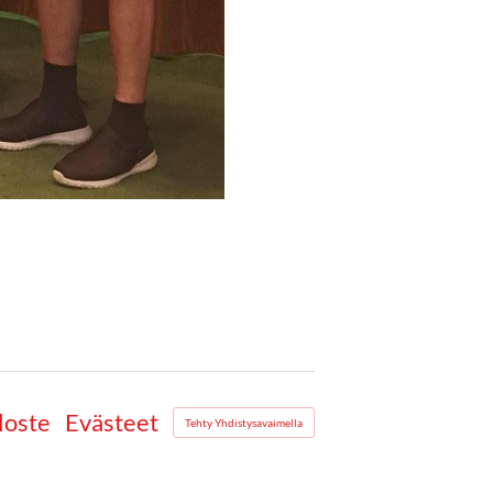
loste
Evästeet
Tehty Yhdistysavaimella