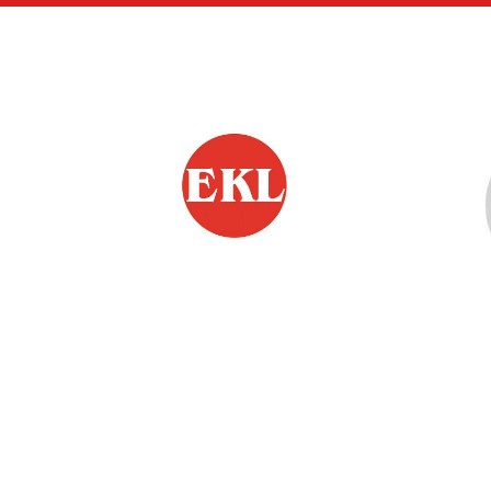
Siirry
sivun
sisältöön
EKL:n Hämeen Piiri