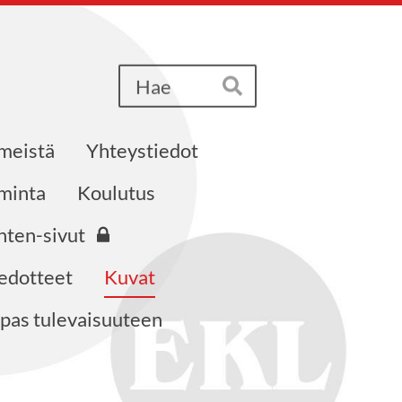
Haku
Hae
 meistä
Yhteystiedot
iminta
Koulutus
nten-sivut
edotteet
Kuvat
pas tulevaisuuteen