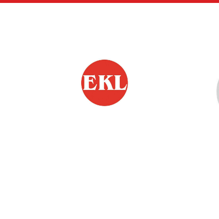
Siirry
sivun
sisältöön
EKL:n Hämeen Piiri