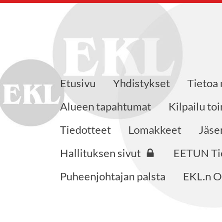
Etusivu
Yhdistykset
Tietoa
 ry
Alueen tapahtumat
Kilpailu to
Tiedotteet
Lomakkeet
Jäse
Hallituksen sivut
EETUN Ti
Puheenjohtajan palsta
EKL.n O