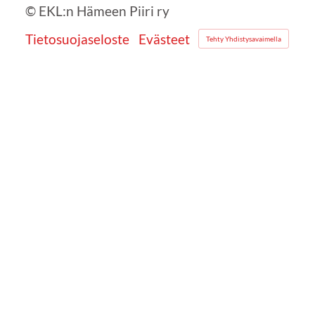
©
EKL:n Hämeen Piiri ry
Tietosuojaseloste
Evästeet
Tehty Yhdistysavaimella