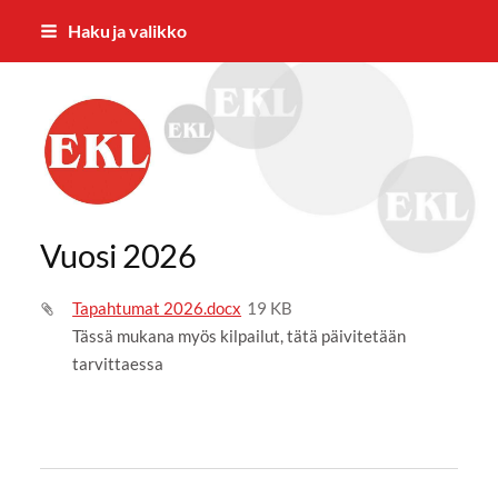
Siirry
Haku ja valikko
sivun
sisältöön
EKL:n Hämeen Piiri ry
Vuosi 2026
Tapahtumat 2026.docx
19 KB
Tässä mukana myös kilpailut, tätä päivitetään
tarvittaessa