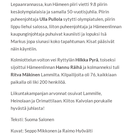
Lepaanrannassa, kun Hämeen piiri vietti 9.8 piirin
kesäolympialaisia ja samalla 50-vuotisjuhlia. Piirin
puheenjohtaja
Ulla Pullola
sytytti olympiatulen, piirin
lippu liehui salossa, liiton puheenjohtaja ja Hämeenlinnan
kaupunginjohtaja puhuivat kauniisti ja lopuksi Isä
Markus jopa siunasi koko tapahtuman. Kisat pääsivät
näin käyntiin.
Kolmiottelun voiton vei Ryttylän
Hilkka Pyrä
, toiseksi
sijoittui Hämeenlinnan
Hannu Räihä
ja kolmanneksi tuli
Ritva Mäkinen
Lammilta. Kilpailijoita oli 76, kaikkiaan
paikalla oli liki 200 henkilöä.
Liikuntakampanjan arvonnat osuivat Lammille,
Heinolaan ja Orimattilaan. Kiitos Kalvolan porukalle
hyvästä juhlasta!
Teksti: Suoma Salonen
Kuvat: Seppo Mikkonen ja Raimo Hyövälti