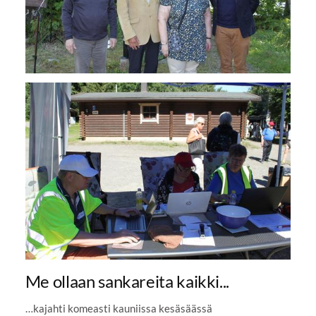
Me ollaan sankareita kaikki...
…kajahti komeasti kauniissa kesäsäässä