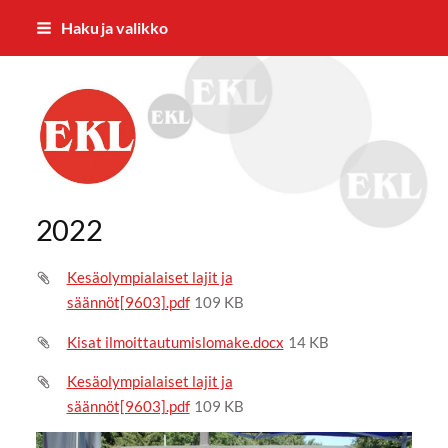
Siirry
Haku ja valikko
sivun
sisältöön
EKL:n Hämeen Piiri ry
2022
Kesäolympialaiset lajit ja
säännöt[9603].pdf
109 KB
Kisat ilmoittautumislomake.docx
14 KB
Kesäolympialaiset lajit ja
säännöt[9603].pdf
109 KB