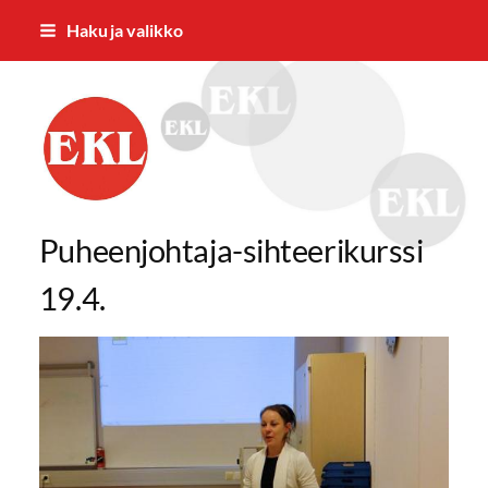
Siirry
Haku ja valikko
sivun
sisältöön
EKL:n Hämeen Piiri ry
Puheenjohtaja-sihteerikurssi
19.4.