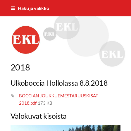
Siirry
Haku ja valikko
sivun
sisältöön
EKL:n Hämeen Piiri ry
2018
Ulkoboccia Hollolassa 8.8.2018
BOCCIAN JOUKKUEMESTARUUSKISAT
2018.pdf
173 KB
Valokuvat kisoista