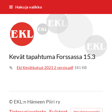
Siirry
Haku ja valikko
sivun
sisältöön
EKL:n Hämeen Piiri ry
Kevät tapahtuma Forssassa 15.3
Ekl Kevätkutsut 2023 2 versio.pdf
181 KB
©
EKL:n Hämeen Piiri ry
Tietosuojaseloste
Evästeet
Tehty Yhdistysavaimella