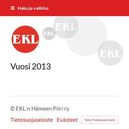
Siirry
Haku ja valikko
sivun
sisältöön
EKL:n Hämeen Piiri ry
Vuosi 2013
©
EKL:n Hämeen Piiri ry
Tietosuojaseloste
Evästeet
Tehty Yhdistysavaimella