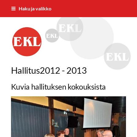
Siirry
Haku ja valikko
sivun
sisältöön
EKL:n Hämeen Piiri ry
Hallitus2012 - 2013
Kuvia hallituksen kokouksista