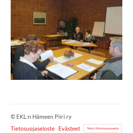
©
EKL:n Hämeen Piiri ry
Tietosuojaseloste
Evästeet
Tehty Yhdistysavaimella