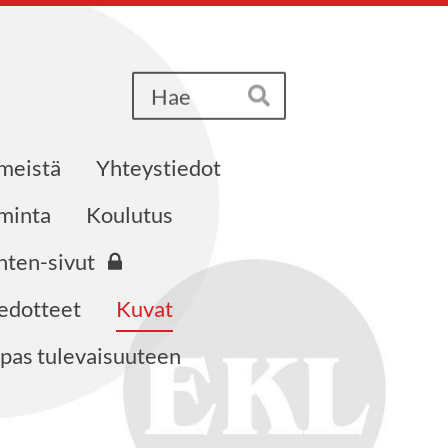
Haku
Hae
 meistä
Yhteystiedot
iminta
Koulutus
nten-sivut
edotteet
Kuvat
pas tulevaisuuteen