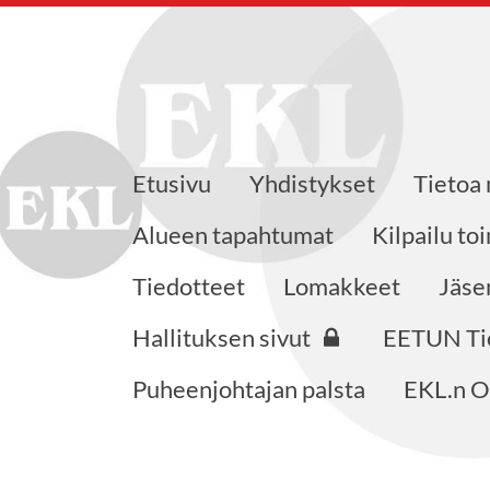
Etusivu
Yhdistykset
Tietoa
 ry
Alueen tapahtumat
Kilpailu to
Tiedotteet
Lomakkeet
Jäse
Hallituksen sivut
EETUN Ti
Puheenjohtajan palsta
EKL.n O