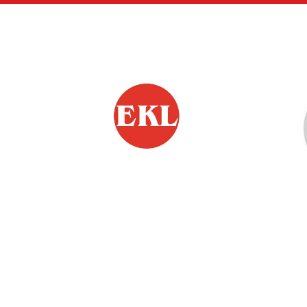
Siirry
sivun
sisältöön
EKL:n Hämeen Piiri