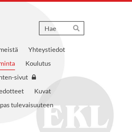
Haku
Hae
 meistä
Yhteystiedot
iminta
Koulutus
nten-sivut
edotteet
Kuvat
pas tulevaisuuteen