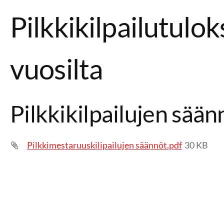
Pilkkikilpailutuloks
vuosilta
Pilkkikilpailujen sään
Pilkkimestaruuskilipailujen säännöt.pdf
30 KB