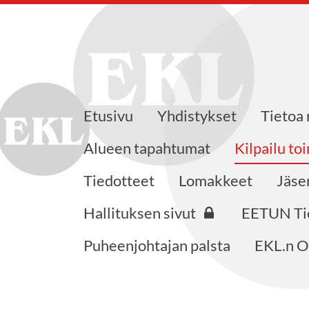
Etusivu
Yhdistykset
Tietoa
 ry
Alueen tapahtumat
Kilpailu to
Tiedotteet
Lomakkeet
Jäse
Hallituksen sivut
EETUN Ti
Puheenjohtajan palsta
EKL.n O