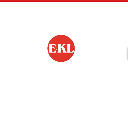
Siirry
sivun
sisältöön
EKL:n Hämeen Piiri