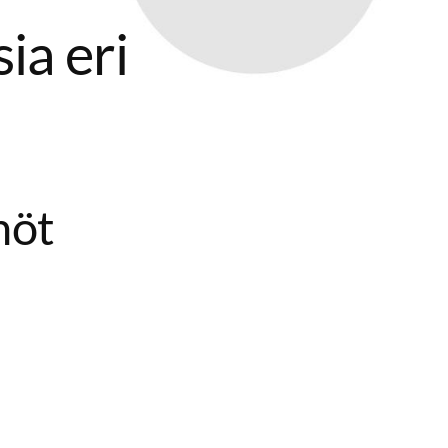
ia eri
nöt