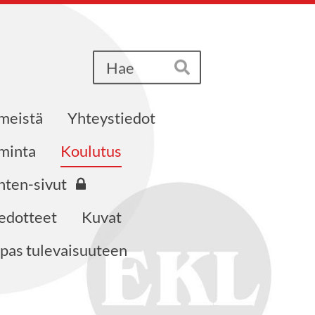
Haku
Hae
 meistä
Yhteystiedot
iminta
Koulutus
nten-sivut
edotteet
Kuvat
pas tulevaisuuteen