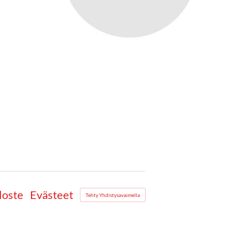
loste
Evästeet
Tehty Yhdistysavaimella