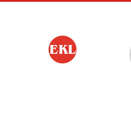
Siirry
sivun
sisältöön
EKL:n Hämeen Piiri