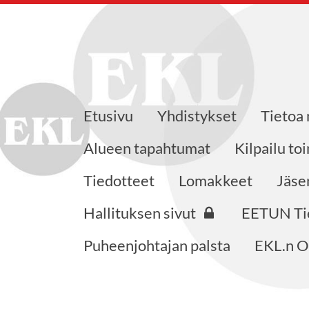
Etusivu
Yhdistykset
Tietoa
 ry
Alueen tapahtumat
Kilpailu to
Tiedotteet
Lomakkeet
Jäse
Hallituksen sivut
EETUN Ti
Puheenjohtajan palsta
EKL.n O