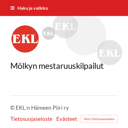
Siirry
Haku ja valikko
sivun
sisältöön
EKL:n Hämeen Piiri ry
Mölkyn mestaruuskilpailut
©
EKL:n Hämeen Piiri ry
Tietosuojaseloste
Evästeet
Tehty Yhdistysavaimella