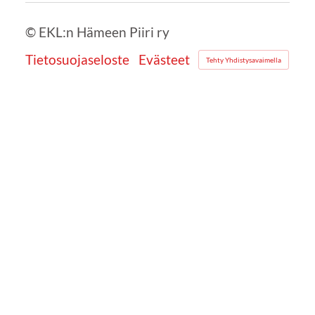
©
EKL:n Hämeen Piiri ry
Tietosuojaseloste
Evästeet
Tehty Yhdistysavaimella