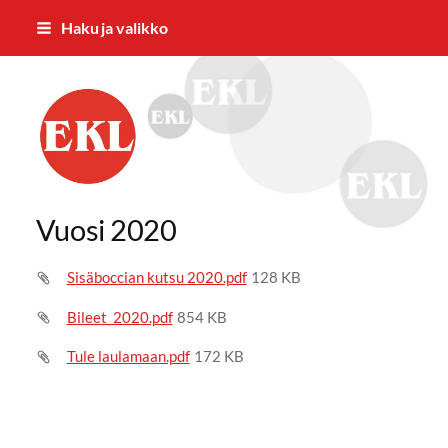
Siirry
Haku ja valikko
sivun
sisältöön
EKL:n Hämeen Piiri ry
Vuosi 2020
Sisäboccian kutsu 2020.pdf
128 KB
Bileet_2020.pdf
854 KB
Tule laulamaan.pdf
172 KB