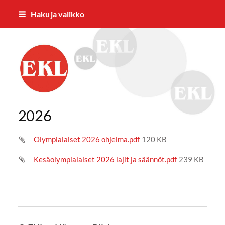
Siirry
Haku ja valikko
sivun
sisältöön
EKL:n Hämeen Piiri ry
2026
Olympialaiset 2026 ohjelma.pdf
120 KB
Kesäolympialaiset 2026 lajit ja säännöt.pdf
239 KB