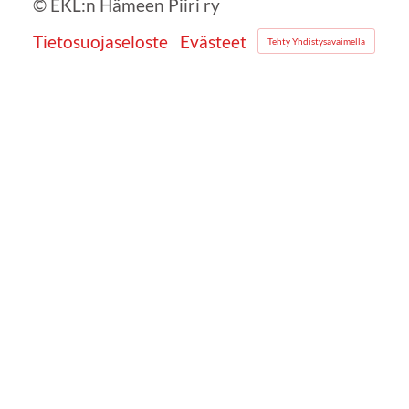
©
EKL:n Hämeen Piiri ry
Tietosuojaseloste
Evästeet
Tehty Yhdistysavaimella