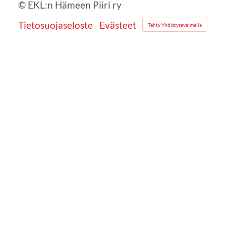
©
EKL:n Hämeen Piiri ry
Tietosuojaseloste
Evästeet
Tehty Yhdistysavaimella