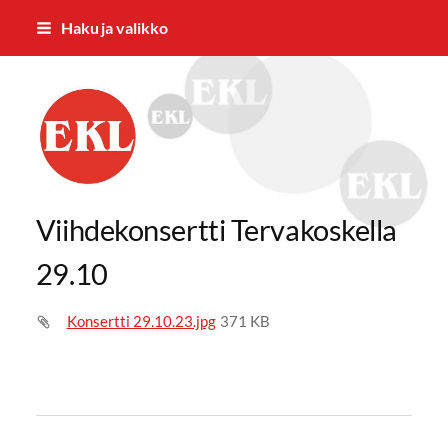
Siirry
Haku ja valikko
sivun
sisältöön
EKL:n Hämeen Piiri ry
Viihdekonsertti Tervakoskella
29.10
Konsertti 29.10.23.jpg
371 KB